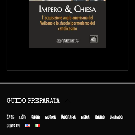
Back
GUIDO PREPARATA
To
Top
BASE
LIBRI
SAGGI
MUSICA
BIOGRAFIA
MEDIA
DIARIO
UNIAMOCI
CONTATTI