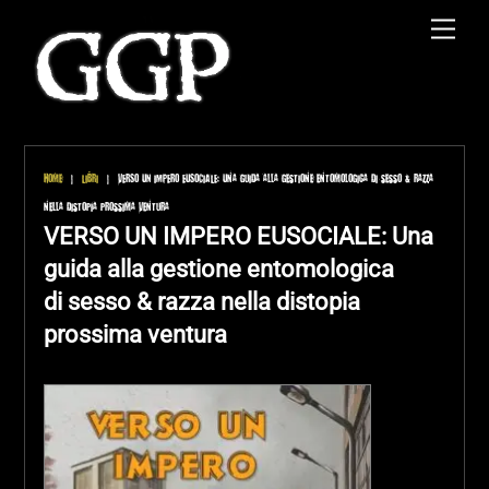
Skip
Men
to
content
Home
|
Libri
|
VERSO UN IMPERO EUSOCIALE: Una guida alla gestione entomologica di sesso & razza
nella distopia prossima ventura
VERSO UN IMPERO EUSOCIALE: Una
guida alla gestione entomologica
di sesso & razza nella distopia
prossima ventura