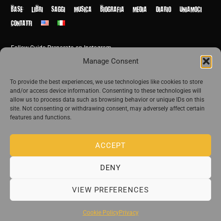
Top
BASE
LIBRI
SAGGI
MUSICA
BIOGRAFIA
MEDIA
DIARIO
UNIAMOCI
CONTATTI
Follow Guido Preparata on Instagram
© Guido Preparata 2026
Manage Consent
Site by Rome Design Agency
To provide the best experiences, we use technologies like cookies to store
and/or access device information. Consenting to these technologies will
Join the exclusive list of Guido Preparata
allow us to process data such as browsing behavior or unique IDs on this
site. Not consenting or withdrawing consent, may adversely affect certain
features and functions.
Stay close—receive content that disturbs and reveal.
ACCEPT
DENY
The publishing house of Guido Preparata
VIEW PREFERENCES
Cookie Policy
Privacy