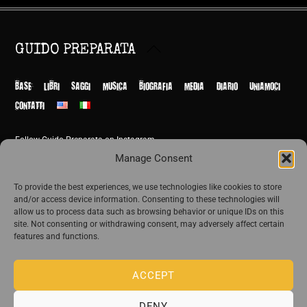
Back
GUIDO PREPARATA
To
Top
BASE
LIBRI
SAGGI
MUSICA
BIOGRAFIA
MEDIA
DIARIO
UNIAMOCI
CONTATTI
Follow Guido Preparata on Instagram
© Guido Preparata 2026
Manage Consent
Site by Rome Design Agency
To provide the best experiences, we use technologies like cookies to store
and/or access device information. Consenting to these technologies will
Join the exclusive list of Guido Preparata
allow us to process data such as browsing behavior or unique IDs on this
site. Not consenting or withdrawing consent, may adversely affect certain
features and functions.
Stay close—receive content that disturbs and reveal.
ACCEPT
DENY