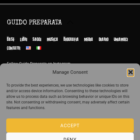
Back
GUIDO PREPARATA
To
Top
BASE
LIBRI
SAGGI
MUSICA
BIOGRAFIA
MEDIA
DIARIO
UNIAMOCI
CONTATTI
Follow Guido Preparata on Instagram
© Guido Preparata 2026
Manage Consent
Site by Rome Design Agency
To provide the best experiences, we use technologies like cookies to store
and/or access device information. Consenting to these technologies will
Join the exclusive list of Guido Preparata
allow us to process data such as browsing behavior or unique IDs on this
site. Not consenting or withdrawing consent, may adversely affect certain
features and functions.
Stay close—receive content that disturbs and reveal.
ACCEPT
DENY