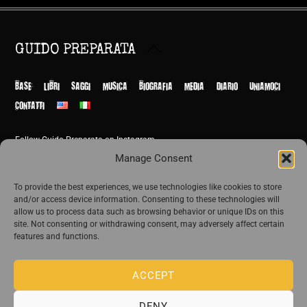
Back
GUIDO PREPARATA
To
Top
BASE
LIBRI
SAGGI
MUSICA
BIOGRAFIA
MEDIA
DIARIO
UNIAMOCI
CONTATTI
Follow Guido Preparata on Instagram
© Guido Preparata 2026
Manage Consent
Site by Rome Design Agency
To provide the best experiences, we use technologies like cookies to store
and/or access device information. Consenting to these technologies will
Join the exclusive list of Guido Preparata
allow us to process data such as browsing behavior or unique IDs on this
site. Not consenting or withdrawing consent, may adversely affect certain
features and functions.
Stay close—receive content that disturbs and reveal.
ACCEPT
DENY